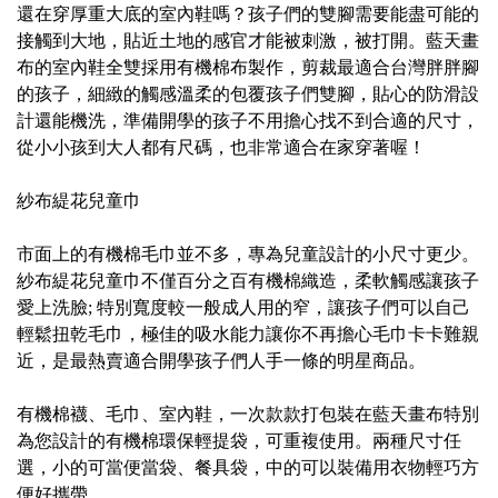
還在穿厚重大底的室內鞋嗎？孩子們的雙腳需要能盡可能的
接觸到大地，貼近土地的感官才能被刺激，被打開。藍天畫
布的室內鞋全雙採用有機棉布製作，剪裁最適合台灣胖胖腳
的孩子，細緻的觸感溫柔的包覆孩子們雙腳，貼心的防滑設
計還能機洗，準備開學的孩子不用擔心找不到合適的尺寸，
從小小孩到大人都有尺碼，也非常適合在家穿著喔！
紗布緹花兒童巾
市面上的有機棉毛巾並不多，專為兒童設計的小尺寸更少。
紗布緹花兒童巾不僅百分之百有機棉織造，柔軟觸感讓孩子
愛上洗臉; 特別寬度較一般成人用的窄，讓孩子們可以自己
輕鬆扭乾毛巾，極佳的吸水能力讓你不再擔心毛巾卡卡難親
近，是最熱賣適合開學孩子們人手一條的明星商品。
有機棉襪、毛巾、室內鞋，一次款款打包裝在藍天畫布特別
為您設計的有機棉環保輕提袋，可重複使用。兩種尺寸任
選，小的可當便當袋、餐具袋，中的可以裝備用衣物輕巧方
便好攜帶。