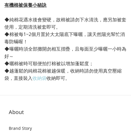
有機棉被保養小秘訣
◆純棉花遇水後會變硬，故棉被請勿下水清洗，應另加被套
使用，定期清洗被套即可。
◆棉被每1~2個月置於大太陽底下曝曬，讓天然陽光幫忙消
毒防蟎喔！
◆曝曬時須全部攤開勿相互摺疊，且每面至少曝曬一小時為
好～
◆曬棉被時可順便拍打棉被以增加蓬鬆度；
◆越蓬鬆的純棉花棉被越保暖，收納時請勿使用真空壓縮
袋，直接裝入
收納袋
收納即可。
About
Brand Story