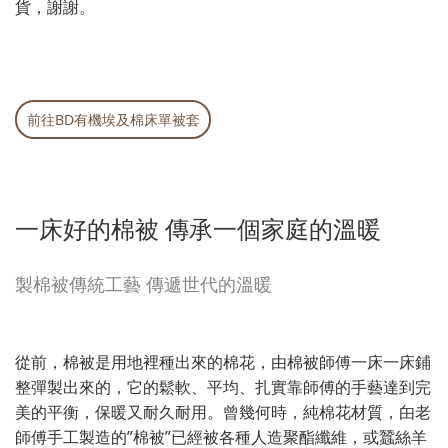
貨，謝謝。
前往BD有機埃及棉床單被套
一床好的棉被 傳承一個家庭的溫暖
製棉被傳統工藝 傳遞世代的溫暖
從前，棉被是用地裡種出來的棉花，由棉被師傅一床一床鋪
整彈製出來的，它的鬆軟、平均、扎實靠師傅的手藝達到完
美的平衡，保暖又耐久耐用。曾幾何時，純棉花材質，甶老
師傅手工製造的”棉被”已經被各種人造聚酯纖維，或蠶絲羊