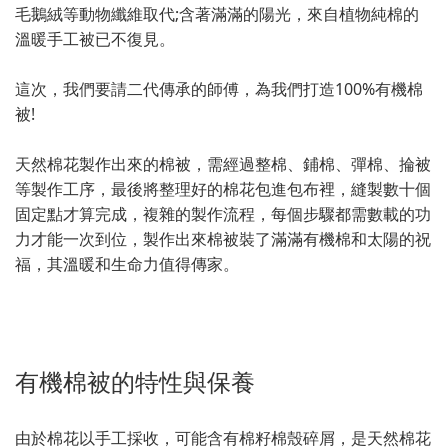
毛鵝絨等動物纖維取代;含著滿滿的陽光，來自植物純棉的
溫暖手工被已不復見。
這次，我們要請二代傳承的師傅，為我們打造100%有機棉
被!
天然棉花製作出來的棉被，需經過整棉、鋪棉、彈棉、掄被
等製作工序，最後將整理好的棉花包進包布裡，縫製數十個
固定點才算完成，複雜的製作流程，每個步驟都需數載的功
力才能一次到位，製作出來棉被裝了滿滿有機棉和太陽的祝
福，其溫暖和生命力值得傳家。
有機棉被的特性與保養
由於棉花以手工採收，可能含有棉籽棉殼碎屑，是天然棉花