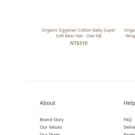
Organic Egyptian Cotton Baby Super
Orga
Soft Bear Hat - Owl NB
Wrap
NT$310
About
Hel
Brand Story
FAQ
Our Values
Deliv
Our Team
Paym