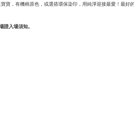
生寶寶，有機棉原色，或選搭環保染印，用純淨迎接最愛！最好
入場證入場須知。