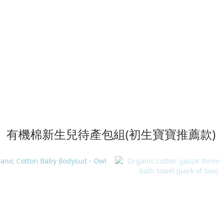
有機棉新生兒待產包組(初生寶寶推薦款)