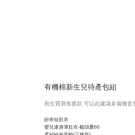
有機棉新生兒待產包組
初生寶寶推薦款 可以此建議多備幾套
紗布短肚衣
嬰兒連身薄肚衣-貓頭鷹60
柔紗紗布手帕(三條裝)