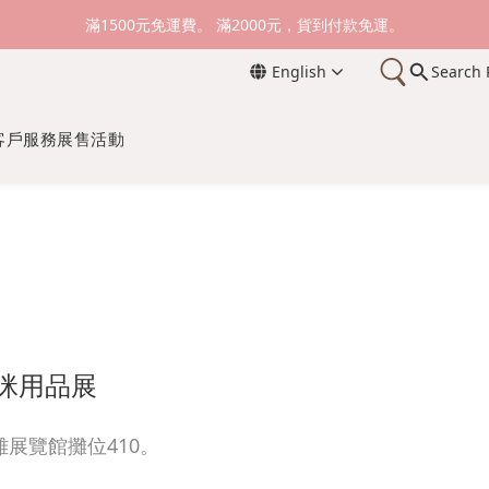
新加入會員送購物金100元，登入會員購物可累積會員點數。
滿1500元免運費。 滿2000元，貨到付款免運。
English
Search 
新加入會員送購物金100元，登入會員購物可累積會員點數。
客戶服務
展售活動
咪用品展
們在高雄展覽館攤位410。