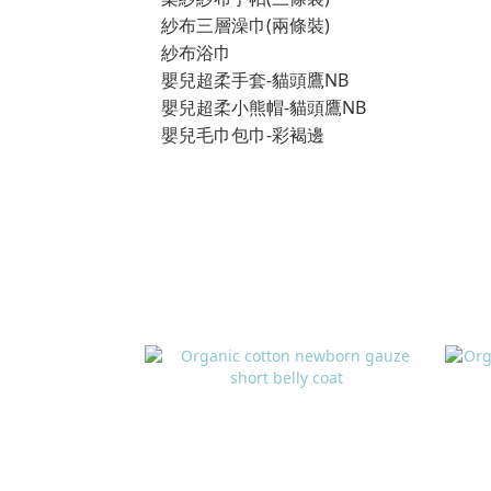
紗布三層澡巾(兩條裝)
紗布浴巾
嬰兒超柔手套-貓頭鷹NB
嬰兒超柔小熊帽-貓頭鷹NB
嬰兒毛巾包巾-彩褐邊