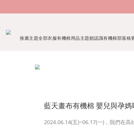
推薦主題
全部衣服
有機棉用品
主題館
認識有機棉
部落格
藍天畫布有機棉 嬰兒與孕媽
2024.06.14(五)~06.17(一)，我