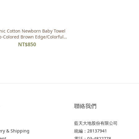
nic Cotton Newborn Baby Towel
-Colored Brown Edge/Colorful
Green Edge
NT$850
p
聯絡我們
藍天大地股份有限公司
ery & Shipping
統編：28137941
ent
電話：03-4822778