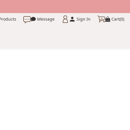
Products
Message
Sign In
Cart(0)