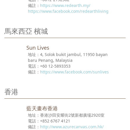
https://www.redearth.my/
https://www.facebook.com/redearthliving
馬來西亞 檳城
Sun Lives
4, Solok bukit jambul, 11950 bayan
baru Penang, Malaysia
+60 12-5893353
https://www.facebook.com/sunlives
香港
藍天畫布香港
香港沙田安耀街2號新都廣場2920室
+852 6767 4121
http://www.azurecanvas.com.hk/