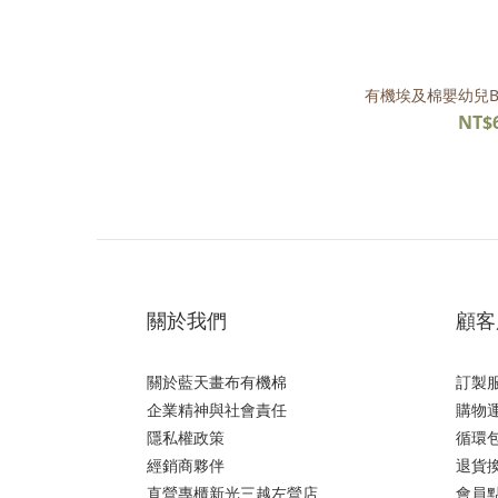
有機埃及棉嬰幼兒B
NT$
關於我們
顧客
關於藍天畫布有機棉
訂製
企業精神與社會責任
購物運
隱私權政策
循環
經銷商夥伴
退貨
直營專櫃新光三越左營店
會員