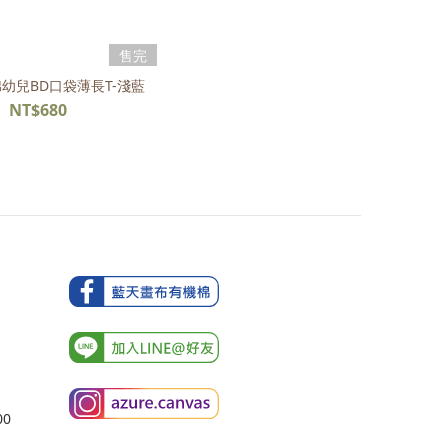
售完
幼兒BD口袋薄長T-淺藍
NT$680
00