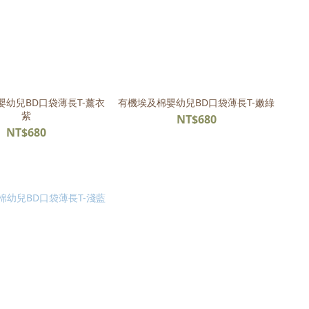
嬰幼兒BD口袋薄長T-薰衣
有機埃及棉嬰幼兒BD口袋薄長T-嫩綠
紫
NT$680
NT$680