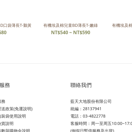
D口袋薄長T-鵝黃
有機埃及棉兒童BD薄長T-嫩綠
有機埃及棉
680
NT$540 ~ NT$590
服務
聯絡我們
服務
藍天大地股份有限公司
送政策(免運說明)
統編：28137941
包裝袋使用說明
電話：03-4822778
換貨說明
客服時間：周一至周五10:00~17:
點數與購物金說明
(例假日暫停服務及出貨)