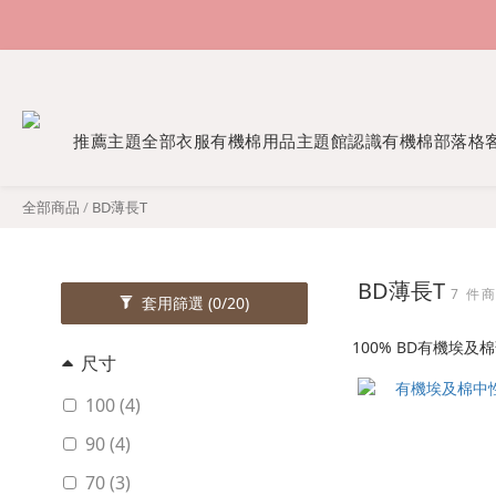
推薦主題
全部衣服
有機棉用品
主題館
認識有機棉
部落格
全部商品
/
BD薄長T
BD薄長T
7 件
套用篩選
(0/20)
100% BD有機埃
尺寸
100 (4)
90 (4)
70 (3)