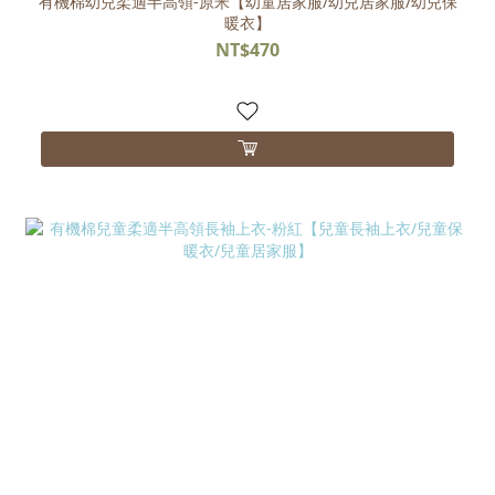
有機棉幼兒柔適半高領-原米【幼童居家服/幼兒居家服/幼兒保
暖衣】
NT$470