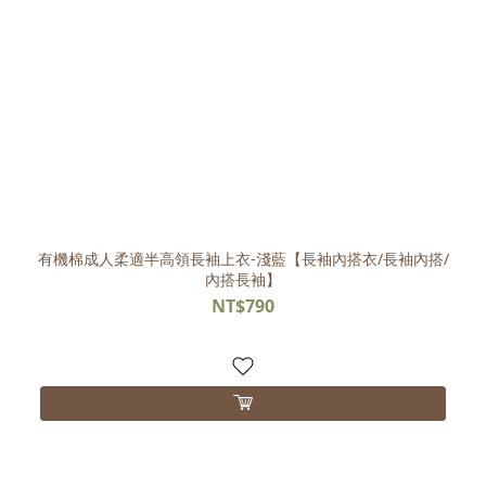
有機棉成人柔適半高領長袖上衣-淺藍【長袖內搭衣/長袖內搭/
內搭長袖】
NT$790