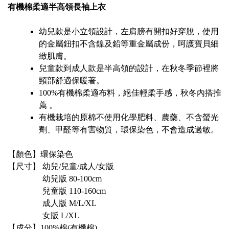
有機棉柔適半高領長袖上衣
幼兒款是小立領設計，左肩膀有開扣好穿脫，使用
的金屬鈕扣不含鎳及鉛等重金屬成份，呵護寶貝細
緻肌膚。
兒童款到成人款是半高領的設計，在秋冬季節裡將
頸部舒適保暖著。
100%有機棉柔適布料，絕佳輕柔手感，秋冬內搭推
薦 。
有機栽培的原棉不使用化學肥料、農藥、不含螢光
劑、甲醛等有害物質，環保染色，不會造成過敏。
【顏色】環保染色
【尺寸】 幼兒/兒童/成人/女版
幼兒版 80-100cm
兒童版 110-160cm
成人版 M/L/XL
女版 L/XL
【成分】100%棉(有機棉)