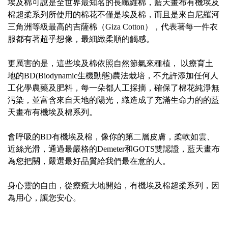
埃及棉可說是全世界最知名的長纖維棉，藍天畫布有機埃及
棉超柔系列所使用的棉花不僅是埃及棉，而且是來自尼羅河
三角洲等級最高的吉薩棉（Giza Cotton），代表著每一件衣
服都有著超乎想像，最細緻柔順的觸感。
更厲害的是，這些埃及棉依照自然節氣來種植， 以療育土
地的BD(Biodynamic生機動態)農法栽培，不允許添加任何人
工化學農藥及肥料，每一朵都人工採摘，確保了棉花純淨無
污染，並富含來自天地的陽光，織造成了充滿生命力的的藍
天畫布有機埃及棉系列。
會呼吸的BD有機埃及棉，像你的第二層皮膚，柔軟如雲、
近絲光滑，通過最嚴格的Demeter和GOTS雙認證，藍天畫布
為您把關，嚴選最好品質給我們最在意的人。
身心靈的自由，從療癒大地開始，有機埃及棉超柔系列，因
為用心，讓您安心。