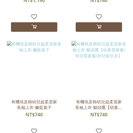
NT$1,190
NT$740
生衣】
有機埃及棉幼兒超柔居家
有機埃及棉幼兒超柔居家
長袖上衣-嫩藍葉子
長袖上衣-貓頭鷹【幼童居
家服/幼兒居家服/幼兒衛生
NT$740
NT$740
衣】