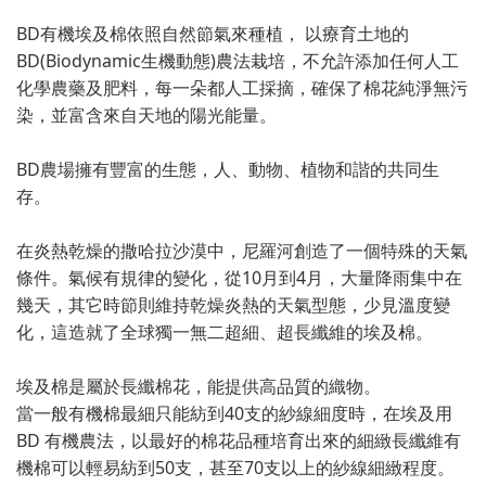
BD有機埃及棉依照自然節氣來種植， 以療育土地的
BD(Biodynamic生機動態)農法栽培，不允許添加任何人工
化學農藥及肥料，每一朵都人工採摘，確保了棉花純淨無污
染，並富含來自天地的陽光能量。
BD農場擁有豐富的生態，人、動物、植物和諧的共同生
存。
在炎熱乾燥的撒哈拉沙漠中，尼羅河創造了一個特殊的天氣
條件。氣候有規律的變化，從10月到4月，大量降雨集中在
幾天，其它時節則維持乾燥炎熱的天氣型態，少見溫度變
化，這造就了全球獨一無二超細、超長纖維的埃及棉。
埃及棉是屬於長纖棉花，能提供高品質的織物。
當一般有機棉最細只能紡到40支的紗線細度時，在埃及用
BD 有機農法，以最好的棉花品種培育出來的細緻長纖維有
機棉可以輕易紡到50支，甚至70支以上的紗線細緻程度。