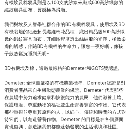
有機埃及棉寢具則是以100支的紗線來織成600高紗織數的
緞紋寢具面布，質感極為滑順。
我們與埃及人智學社群合作的BD有機棉寢具，使用埃及BD
有機栽培的細緻超長纖維棉花品種，織出精品級600高紗織
數的緞紋寢具面布，其細緻程度透出絲綢般的光澤，極致柔
膚的觸感，伴隨BD有機棉的生命力，讓您一夜好眠，像孩
子般放鬆沉睡到天明~
BD有機埃及棉，通過最嚴格的Demeter和GOTS雙認證。
Demeter: 全球最嚴格的有機農業標準。Demeter認證是對
消費者產品來自生機動態農業的保證。Demeter 代表那些
在農場中努力追求健康和恢復能力的農民，他們滋養土壤、
保護環境、尊重動物的福祉並生產營養豐富的作物。它代表
那些重視並尊重其原料的人，以細心、傳統和時間的方式對
待它們，以創造營養作物。Demeter 的目標是在各個層面
實現復興，創造讓我們都能蓬勃發展的生活環境和社區。