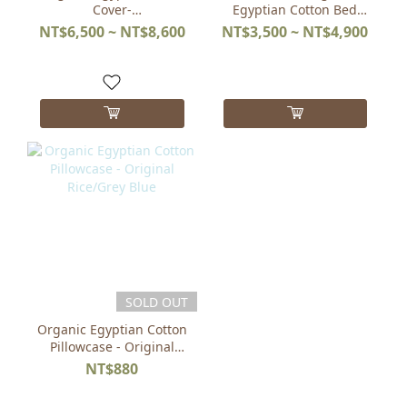
Cover-
Egyptian Cotton Bed
Single/Double/Double
Bag-
NT$6,500 ~ NT$8,600
NT$3,500 ~ NT$4,900
Plus-Original Rice/Grey
Single/Double/Double
Blue
XL-Original Rice/Grey
Blue
SOLD OUT
Organic Egyptian Cotton
Pillowcase - Original
Rice/Grey Blue
NT$880