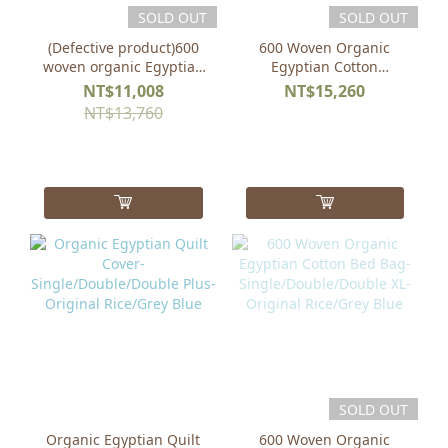
SOLD OUT
SOLD OUT
(Defective product)600
600 Woven Organic
woven organic Egyptian
Egyptian Cotton
cotton bedding duo-
Bedding Double Large
NT$11,008
NT$15,260
original rice (plus
Group-Original
NT$13,760
organic cotton bedding
Rice/Grey Blue
storage bag)
(Additional Organic
Cotton Bedding Storage
Bag)
SOLD OUT
Organic Egyptian Quilt
600 Woven Organic