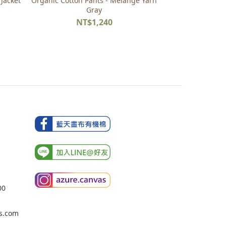
Jacket
Organic Cotton Pants - Melange Yarn
Gray
NT$1,240
00
s.com