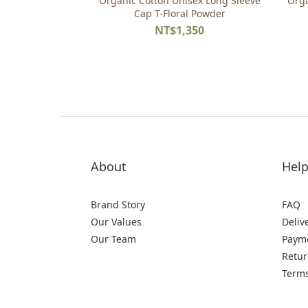
Organic Cotton Unisex Long Sleeve
Orga
Cap T-Floral Powder
NT$1,350
About
Hel
Brand Story
FAQ
Our Values
Deliv
Our Team
Paym
Retur
Terms