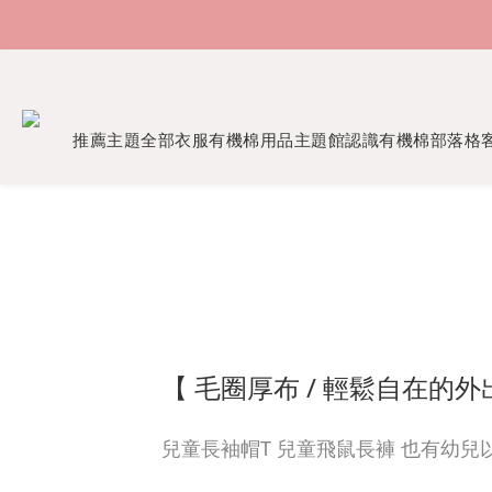
推薦主題
全部衣服
有機棉用品
主題館
認識有機棉
部落格
【 毛圈厚布 / 輕鬆自在的外
兒童長袖帽T 兒童飛鼠長褲 也有幼兒