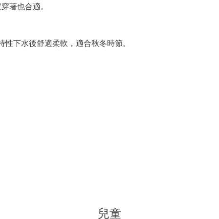
家穿著也合適。
料特性下水後舒適柔軟，適合秋冬時節。
兒童