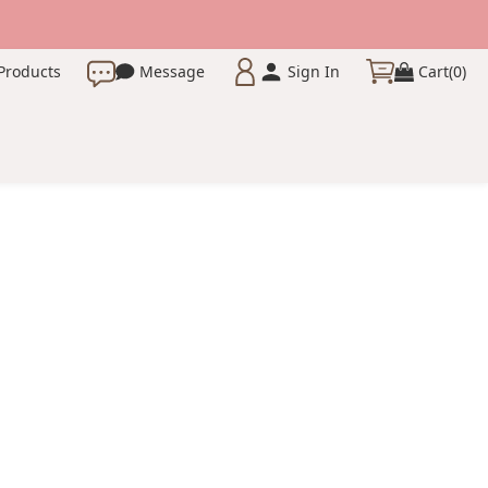
Products
Message
Sign In
Cart(0)