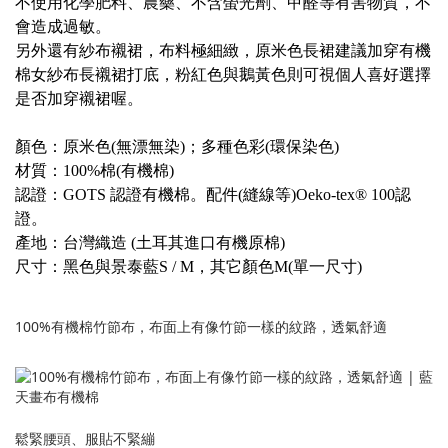
不使用化學肥料、農藥、不含螢光劑、甲醛等有害物質，不
會造成過敏。
另外還有紗布襯裙，布料極細緻，原米色長裙建議加穿有機
棉女紗布長襯裙打底，粉紅色與鵝黃色則可視個人喜好選擇
是否加穿襯裙喔。
顏色：原米色(
無漂無染
)；多種色彩(環保染色)
材質：100%棉(有機棉)
認證：GOTS 認證有機棉。配件(縫線等)Oeko-tex® 100認
證。
產地：台灣織造 (土耳其進口有機原棉)
尺寸：黑色與景泰藍S / M，其它顏色M(單一尺寸)
100%有機棉竹節布，布面上有像竹節一樣的紋路，透氣舒適
鬆緊腰頭、服貼不緊繃