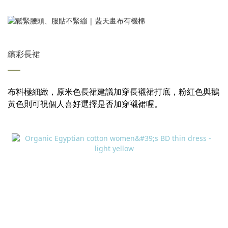
繽彩長裙
布料極細緻，原米色長裙建議加穿長襯裙打底，粉紅色與鵝
黃色則可視個人喜好選擇是否加穿襯裙喔。