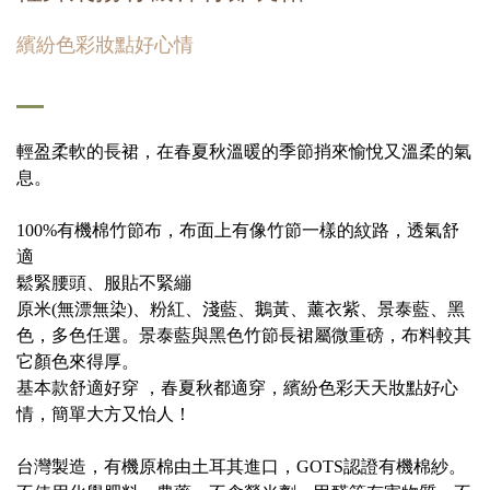
繽紛色彩妝點好心情
輕盈柔軟的長裙，在春夏秋溫暖的季節捎來愉悅又溫柔的氣
息。
100%有機棉竹節布，布面上有像竹節一樣的紋路，透氣舒
適
鬆緊腰頭、服貼不緊繃
原米(無漂無染)、粉紅、淺藍、鵝黃、薰衣紫、景泰藍、黑
色，多色任選。景泰藍與黑色竹節長裙屬微重磅，布料較其
它顏色來得厚。
基本款舒適好穿 ，春夏秋都適穿，繽紛色彩天天妝點好心
情，簡單大方又怡人！
台灣製造，有機原棉由土耳其進口，GOTS認證有機棉紗。