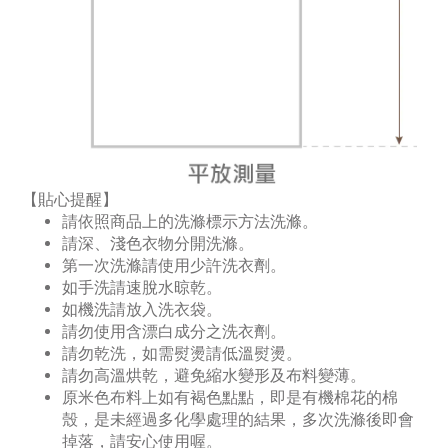
【貼心提醒】
請依照商品上的洗滌標示方法洗滌。
請深、淺色衣物分開洗滌。
第一次洗滌請使用少許洗衣劑。
如手洗請速脫水晾乾。
如機洗請放入洗衣袋。
請勿使用含漂白成分之洗衣劑。
請勿乾洗，如需熨燙請低溫熨燙。
請勿高溫烘乾，避免縮水變形及布料變薄。
原米色布料上如有褐色點點，即是有機棉花的棉
殼，是未經過多化學處理的結果，多次洗滌後即會
掉落，請安心使用喔。