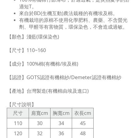
適短T。
來自於BD(生機互動)農法栽種的有機埃及棉。
有機栽培的原棉不使用化學肥料、農藥、不含螢光
劑、甲醛等有害物質，環保染色，不會造成過敏。
【顏色】淺藍(環保染色)
【尺寸】110~160
【成分】100%棉(有機棉/埃及棉)
【認證】GOTS認證有機棉紗/Demeter認證有機棉紗
【產地】台灣製造(有機棉由埃及進口)
【尺寸說明】
尺寸
肩寬cm
胸寬cm
衣長cm
110
30
34
45
120
32
36
48