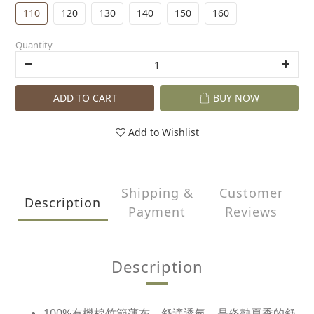
110
120
130
140
150
160
Quantity
ADD TO CART
BUY NOW
Add to Wishlist
Shipping &
Customer
Description
Payment
Reviews
Description
100%有機棉竹節薄布，舒適透氣，是炎熱夏季的舒