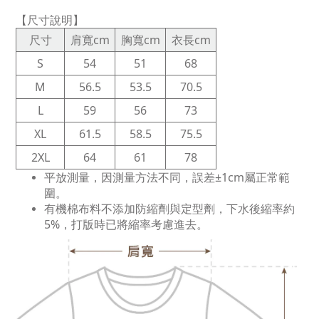
【尺寸說明】
尺寸
肩寬cm
胸寬cm
衣長cm
S
54
51
68
M
56.5
53.5
70.5
L
59
56
73
XL
61.5
58.5
75.5
2XL
64
61
78
平放測量，因測量方法不同，誤差±1cm屬正常範
圍。
有機棉布料不添加防縮劑與定型劑，下水後縮率約
5%，打版時已將縮率考慮進去。