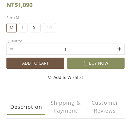
NT$1,090
Size
: M
M
L
XL
2XL
Quantity
ADD TO CART
BUY NOW
Add to Wishlist
Shipping &
Customer
Description
Payment
Reviews