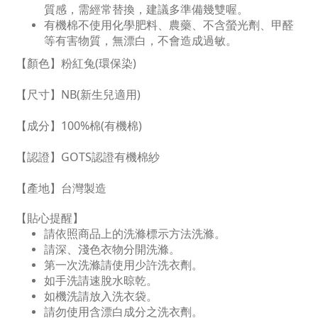
質感，需經常替換，建議多準備幾雙喔。
有機棉不使用化學肥料、農藥、不含螢光劑、甲醛
等有害物質，無漂白，不會造成過敏。
【顏色】粉紅兔(環保染)
【尺寸】NB(新生兒適用)
【成分】100%棉(有機棉)
【認證】GOTS認證有機棉紗
【產地】台灣製造
【貼心提醒】
請依照商品上的洗滌標示方法洗滌。
請深、淺色衣物分開洗滌。
第一次洗滌請使用少許洗衣劑。
如手洗請速脫水晾乾。
如機洗請放入洗衣袋。
請勿使用含漂白成分之洗衣劑。