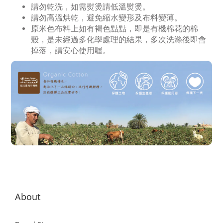
請勿乾洗，如需熨燙請低溫熨燙。
請勿高溫烘乾，避免縮水變形及布料變薄。
原米色布料上如有褐色點點，即是有機棉花的棉
殼，是未經過多化學處理的結果，多次洗滌後即會
掉落，請安心使用喔。
About