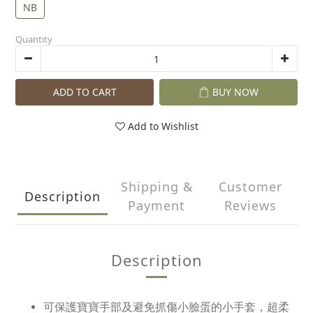
NB
Quantity
ADD TO CART
BUY NOW
Add to Wishlist
Shipping &
Customer
Description
Payment
Reviews
Description
可保護寶寶手部及避免抓傷小臉蛋的小手套，超柔