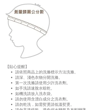
【貼心提醒】
請依照商品上的洗滌標示方法洗滌。
請深、淺色衣物分開洗滌。
第一次洗滌請使用少許洗衣劑。
如手洗請速脫水晾乾。
如機洗請放入洗衣袋。
請勿使用含漂白成分之洗衣劑。
請勿乾洗，如需熨燙請低溫熨燙。
請勿高溫烘乾，避免縮水變形及布料變薄。