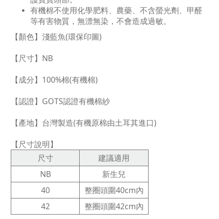
有機棉不使用化學肥料、農藥、不含螢光劑、甲醛
等有害物質，無漂無染，不會造成過敏。
【顏色】淺藍魚(環保印圖)
【尺寸】NB
【成分】100%棉(有機棉)
【認證】GOTS認證有機棉紗
【產地】台灣製造(有機原棉由土耳其進口)
【尺寸說明】
尺寸
建議適用
NB
新生兒
40
整圈頭圍40cm內
42
整圈頭圍42cm內