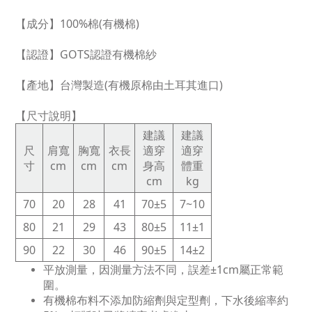
【成分】100%棉(有機棉)
【認證】GOTS認證有機棉紗
【產地】台灣製造(有機原棉由土耳其進口)
【尺寸說明】
建議
建議
尺
肩寬
胸寬
衣長
適穿
適穿
寸
cm
cm
cm
身高
體重
cm
kg
70
20
28
41
70±5
7~10
80
21
29
43
80±5
11±1
90
22
30
46
90±5
14±2
平放測量，因測量方法不同，誤差±1cm屬正常範
圍。
有機棉布料不添加防縮劑與定型劑，下水後縮率約