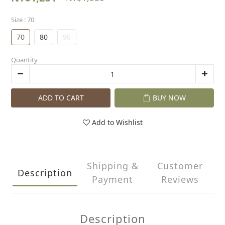
Size
: 70
70
80
90
Quantity
ADD TO CART
BUY NOW
Add to Wishlist
Shipping &
Customer
Description
Payment
Reviews
Description