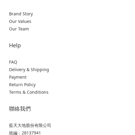
Brand Story
Our Values
Our Team
Help
FAQ
Delivery & Shipping
Payment
Return Policy
Terms & Conditions
聯絡我們
藍天大地股份有限公司
統編：28137941