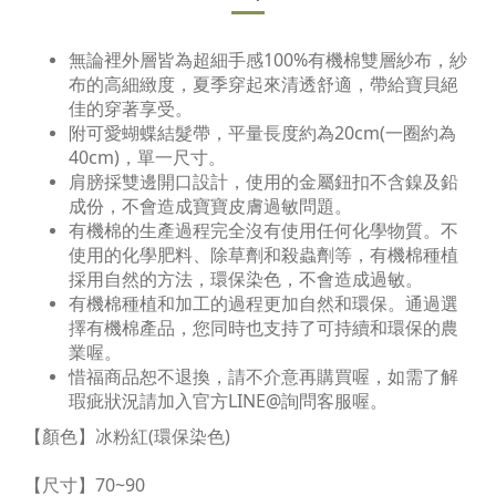
無論裡外層皆為超細手感100%有機棉雙層紗布，紗
布的高細緻度，夏季穿起來清透舒適，帶給寶貝絕
佳的穿著享受。
附可愛蝴蝶結髮帶，平量長度約為20cm(一圈約為
40cm)，單一尺寸。
肩膀採雙邊開口設計，使用的金屬鈕扣不含鎳及鉛
成份，不會造成寶寶皮膚過敏問題。
有機棉的生產過程完全沒有使用任何化學物質。不
使用的化學肥料、除草劑和殺蟲劑等，有機棉種植
採用自然的方法，環保染色，不會造成過敏。
有機棉種植和加工的過程更加自然和環保。通過選
擇有機棉產品，您同時也支持了可持續和環保的農
業喔。
惜福商品恕不退換，請不介意再購買喔，如需了解
瑕疵狀況請加入官方LINE@詢問客服喔。
【顏色
】冰粉紅
(環保染色)
【尺寸】70~90