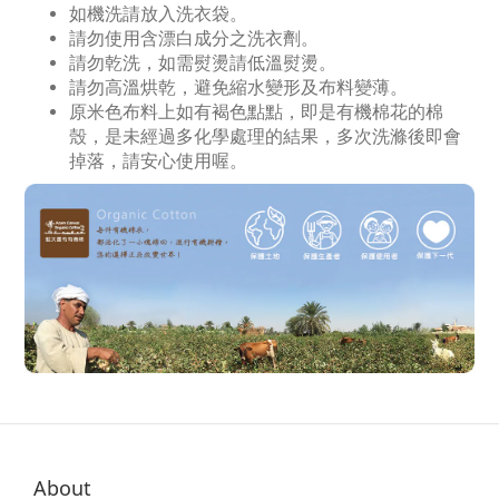
如機洗請放入洗衣袋。
請勿使用含漂白成分之洗衣劑。
請勿乾洗，如需熨燙請低溫熨燙。
請勿高溫烘乾，避免縮水變形及布料變薄。
原米色布料上如有褐色點點，即是有機棉花的棉
殼，是未經過多化學處理的結果，多次洗滌後即會
掉落，請安心使用喔。
About