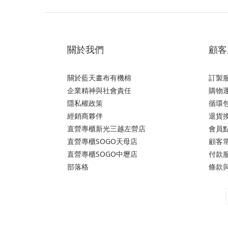
關於我們
顧客
關於藍天畫布有機棉
訂製
企業精神與社會責任
購物運
隱私權政策
循環
經銷商夥伴
退貨
直營專櫃新光三越左營店
會員
直營專櫃SOGO天母店
顧客
直營專櫃SOGO中壢店
付款
部落格
條款