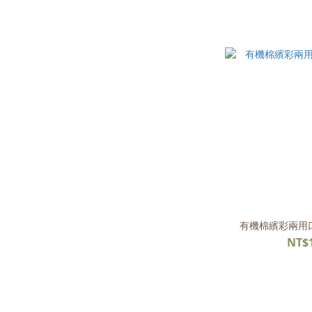
有機棉繽彩兩用口
NT$