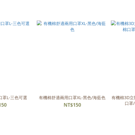
罩L-三色可選
有機棉舒適兩用口罩XL-黑色/海藍色
有機棉3D立
口罩
150
NT$150