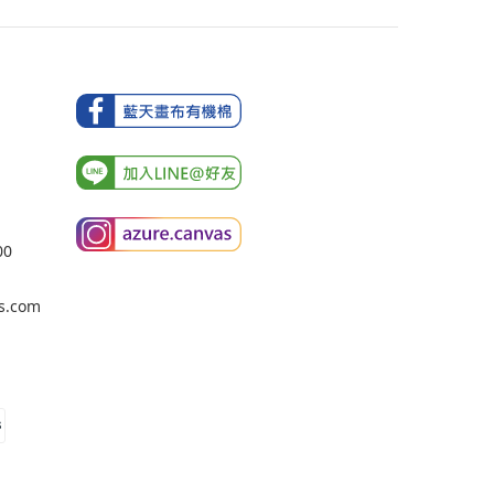
00
s.com