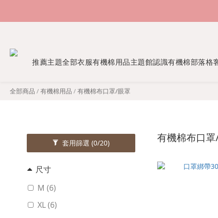
推薦主題
全部衣服
有機棉用品
主題館
認識有機棉
部落格
全部商品
/
有機棉用品
/
有機棉布口罩/眼罩
有機棉布口罩
套用篩選
(0/20)
尺寸
M (6)
XL (6)