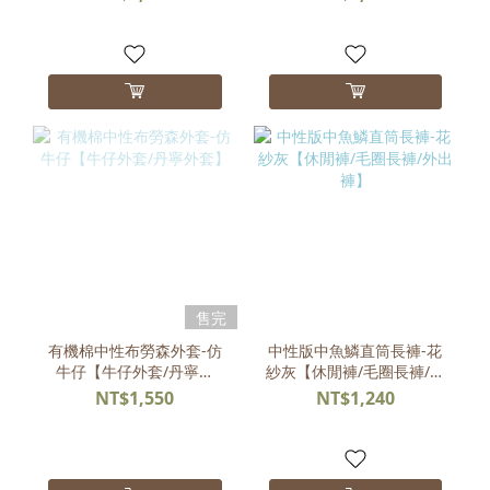
售完
有機棉中性布勞森外套-仿
中性版中魚鱗直筒長褲-花
牛仔【牛仔外套/丹寧外
紗灰【休閒褲/毛圈長褲/外
套】
出褲】
NT$1,550
NT$1,240