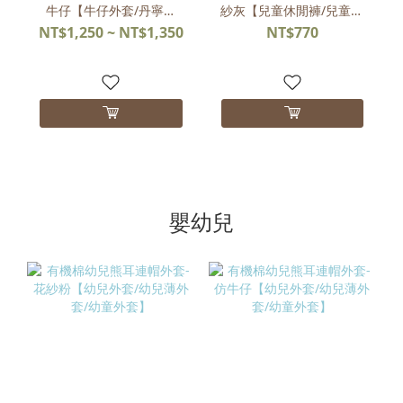
牛仔【牛仔外套/丹寧外
紗灰【兒童休閒褲/兒童長
套】
褲/毛圈長褲】
NT$1,250 ~ NT$1,350
NT$770
嬰幼兒