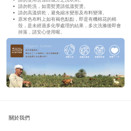
請勿乾洗，如需熨燙請低溫熨燙。
請勿高溫烘乾，避免縮水變形及布料變薄。
原米色布料上如有褐色點點，即是有機棉花的棉
殼，是未經過多化學處理的結果，多次洗滌後即會
掉落，請安心使用喔。
關於我們