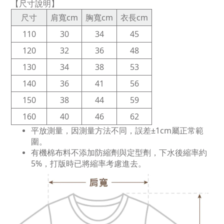
【尺寸說明】
尺寸
肩寬cm
胸寬cm
衣長cm
110
30
34
45
120
32
36
48
130
34
38
53
140
36
41
56
150
38
44
59
160
40
46
62
平放測量，因測量方法不同，誤差±1cm屬正常範
圍。
有機棉布料不添加防縮劑與定型劑，下水後縮率約
5%，打版時已將縮率考慮進去。