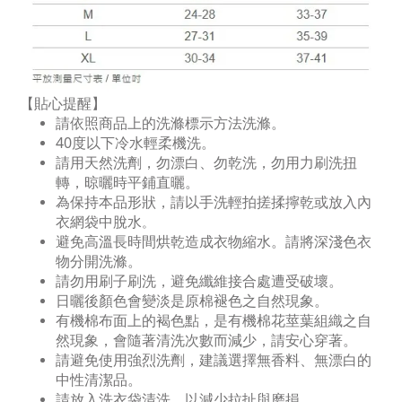
【貼心提醒】
請依照商品上的洗滌標示方法洗滌。
40度以下冷水輕柔機洗。
請用天然洗劑，勿漂白、勿乾洗，勿用力刷洗扭
轉，晾曬時平鋪直曬。
為保持本品形狀，請以手洗輕拍搓揉擰乾或放入內
衣網袋中脫水
。
避免高溫長時間烘乾造成衣物縮水。請將深淺色衣
物分開洗滌。
請勿用刷子刷洗，避免纖維接合處遭受破壞。
日曬後顏色會變淡是原棉褪色之自然現象。
有機棉布面上的褐色點，是有機棉花莖葉組織之自
然現象，會隨著清洗次數而減少，請安心穿著。
請避免使用強烈洗劑，建議選擇無香料、無漂白的
中性清潔品。
請放入洗衣袋清洗，以減少拉扯與磨損。