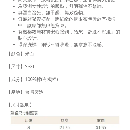
為亞洲女性設計的版型，舒適彈性不緊繃。
無漂白螢光、無甲醛、無致癌物。
無痕鬆緊帶搭配：將細緻的網眼布包覆於有機棉
中，讓腰部無痕無拘束。
有機棉親膚材質安心接觸，給您「舒適不壓迫」的
貼心設計
。
環保洗標，細緻車縫收邊，無摩擦不適感。
【顏色】米白
【尺寸】S~
XL
【成分】100%棉(有機棉)
【產地】台灣製造
【尺寸說明】