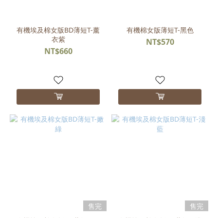
(5)
S
(5)
有機埃及棉女版BD薄短T-薰
有機棉女版薄短T-黑色
衣紫
NT$570
XL
NT$660
(5)
售完
售完