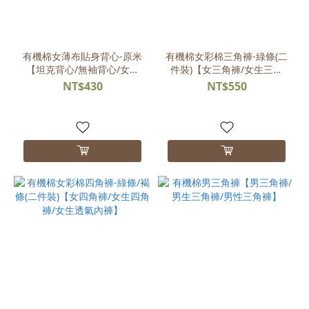
L
(20)
XL
(19)
有機棉女薄布貼身背心-原米
有機棉女彩棉三角褲-綠條(二
【坦克背心/無袖背心/女背
件裝)【女三角褲/女生三角
S
心】
褲/女生透氣內褲】
NT$430
NT$550
(7)
2XL
(4)
2L
(1)