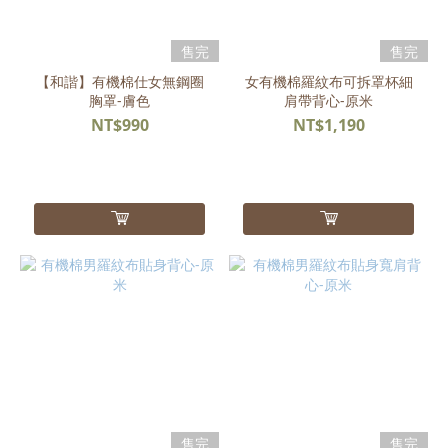
售完
售完
【和諧】有機棉仕女無鋼圈
女有機棉羅紋布可拆罩杯細
胸罩-膚色
肩帶背心-原米
NT$990
NT$1,190
售完
售完