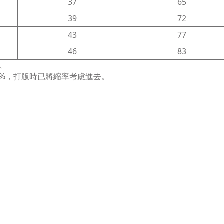
37
65
39
72
43
77
46
83
。
%，打版時已將縮率考慮進去。