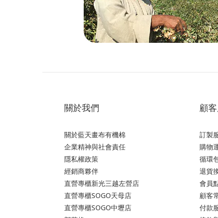
關於我們
顧客
關於藍天畫布有機棉
訂製
企業精神與社會責任
購物運
隱私權政策
循環
經銷商夥伴
退貨
直營專櫃新光三越左營店
會員
直營專櫃SOGO天母店
顧客
直營專櫃SOGO中壢店
付款