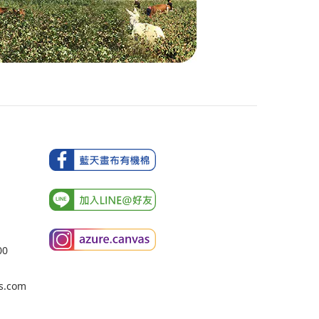
00
s.com