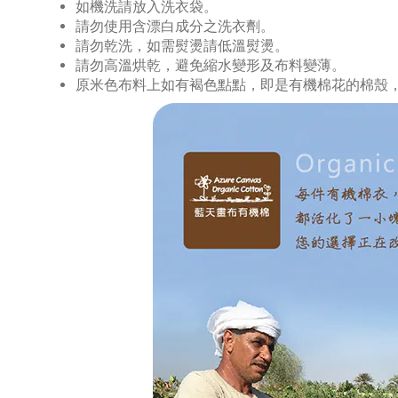
如機洗請放入洗衣袋。
請勿使用含漂白成分之洗衣劑。
請勿乾洗，如需熨燙請低溫熨燙。
請勿高溫烘乾，避免縮水變形及布料變薄。
原米色布料上如有褐色點點，即是有機棉花的棉殼