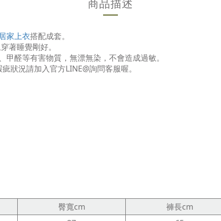
商品描述
居家上衣
搭配成套。
上穿著睡覺剛好。
劑、甲醛等有害物質，無漂無染，不會造成過敏。
疵狀況請加入官方LINE@詢問客服喔。
臀寬cm
褲長cm