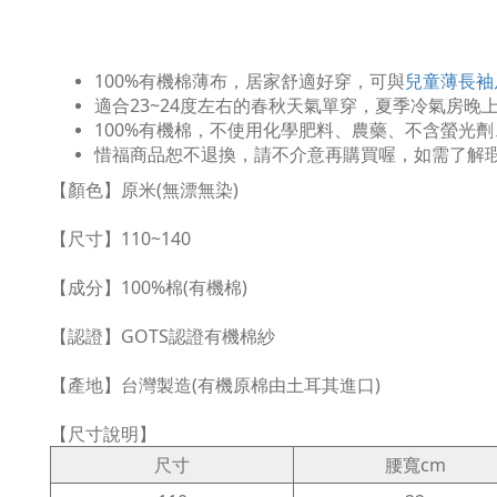
100%有機棉薄布，居家舒適好穿，可與
兒童薄長袖
適合23~24度左右的春秋天氣單穿，夏季冷氣房晚
100%有機棉，不使用化學肥料、農藥、不含螢光
惜福商品恕不退換，請不介意再購買喔，如需了解瑕
【顏色】原米(無漂無染)
【尺寸】110~140
【成分】100%棉(有機棉)
【認證】GOTS認證有機棉紗
【產地】台灣製造(有機原棉由土耳其進口)
【尺寸說明】
尺寸
腰寬cm