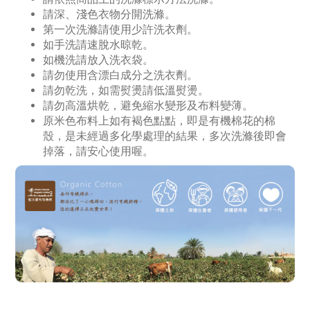
請深、淺色衣物分開洗滌。
第一次洗滌請使用少許洗衣劑。
如手洗請速脫水晾乾。
如機洗請放入洗衣袋。
請勿使用含漂白成分之洗衣劑。
請勿乾洗，如需熨燙請低溫熨燙。
請勿高溫烘乾，避免縮水變形及布料變薄。
原米色布料上如有褐色點點，即是有機棉花的棉
殼，是未經過多化學處理的結果，多次洗滌後即會
掉落，請安心使用喔。