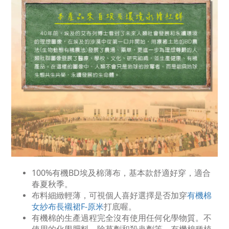
100%有機BD埃及棉薄布，基本款舒適好穿，適合
春夏秋季。
布料細緻輕薄，可視個人喜好選擇是否加穿
有機棉
女紗布長襯裙F-原米
打底喔。
有機棉的生產過程完全沒有使用任何化學物質。不
使用的化學肥料、除草劑和殺蟲劑等，有機棉種植