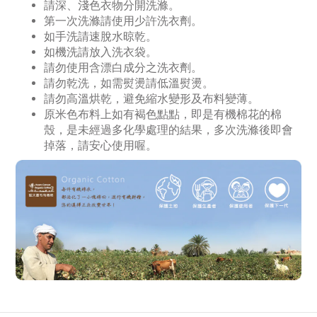
請深、淺色衣物分開洗滌。
第一次洗滌請使用少許洗衣劑。
如手洗請速脫水晾乾。
如機洗請放入洗衣袋。
請勿使用含漂白成分之洗衣劑。
請勿乾洗，如需熨燙請低溫熨燙。
請勿高溫烘乾，避免縮水變形及布料變薄。
原米色布料上如有褐色點點，即是有機棉花的棉
殼，是未經過多化學處理的結果，多次洗滌後即會
掉落，請安心使用喔。