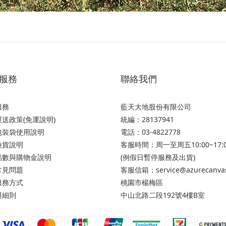
服務
聯絡我們
服務
藍天大地股份有限公司
送政策(免運說明)
統編：28137941
包裝袋使用說明
電話：03-4822778
換貨說明
客服時間：周一至周五10:00~17:
點數與購物金說明
(例假日暫停服務及出貨)
常見問題
客服信箱：service@azurecanva
服務方式
桃園市楊梅區
與細則
中山北路二段192號4樓B室