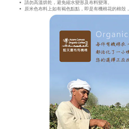
請勿高溫烘乾，避免縮水變形及布料變薄。
原米色布料上如有褐色點點，即是有機棉花的棉殼