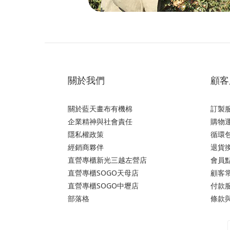
關於我們
顧客
關於藍天畫布有機棉
訂製
企業精神與社會責任
購物運
隱私權政策
循環
經銷商夥伴
退貨
直營專櫃新光三越左營店
會員
直營專櫃SOGO天母店
顧客
直營專櫃SOGO中壢店
付款
部落格
條款