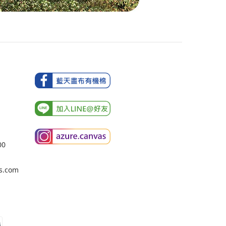
00
s.com