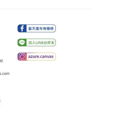
00
s.com