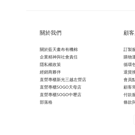
關於我們
顧客
關於藍天畫布有機棉
訂製
企業精神與社會責任
購物運
隱私權政策
循環
經銷商夥伴
退貨
直營專櫃新光三越左營店
會員
直營專櫃SOGO天母店
顧客
直營專櫃SOGO中壢店
付款
部落格
條款