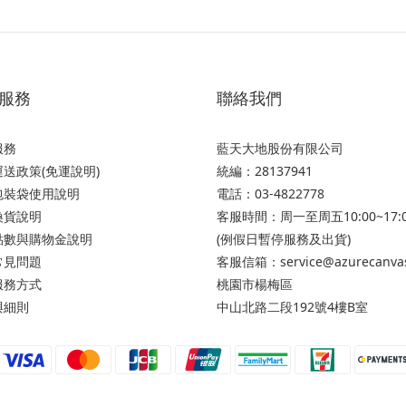
服務
聯絡我們
服務
藍天大地股份有限公司
送政策(免運說明)
統編：28137941
包裝袋使用說明
電話：03-4822778
換貨說明
客服時間：周一至周五10:00~17:
點數與購物金說明
(例假日暫停服務及出貨)
常見問題
客服信箱：service@azurecanva
服務方式
桃園市楊梅區
與細則
中山北路二段192號4樓B室