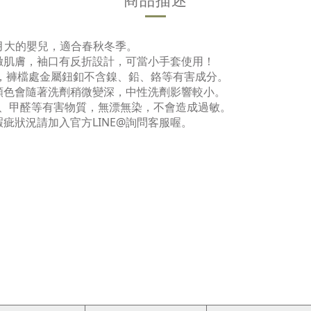
個月大的嬰兒，適合春秋冬季。
緻肌膚，袖口有反折設計，可當小手套使用！
，褲檔處金屬鈕釦不含鎳、鉛、鉻等有害成分。
顏色會隨著洗劑稍微變深，中性洗劑影響較小。
劑、甲醛等有害物質，無漂無染，不會造成過敏。
疵狀況請加入官方LINE@詢問客服喔。