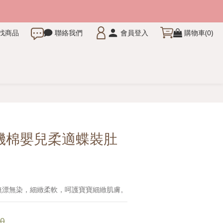
找商品
聯絡我們
會員登入
購物車(0)
立即購買
有機棉嬰兒柔適蝶裝肚
，無漂無染，細緻柔軟，呵護寶寶細緻肌膚。
0