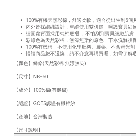
100%有機天然彩棉，舒適柔軟，適合從出生到6
內外皆採綁繩設計，車縫使用雙併縫，呵護寶貝細
繡圖處背面採用純棉底襯 ，不怕刮到寶貝細緻肌膚
彩綠色為天然彩棉，無漂無染的原色，下水洗滌後
100%有機棉，不使用化學肥料、農藥、不含螢光
惜福商品恕不退換，請不介意再購買喔，如需了解瑕
【顏色】綠條(天然彩棉 無漂無染)
【尺寸】NB~60
【成分】100%棉(有機棉)
【認證】GOTS認證有機棉紗
【產地】台灣製造
【尺寸說明】