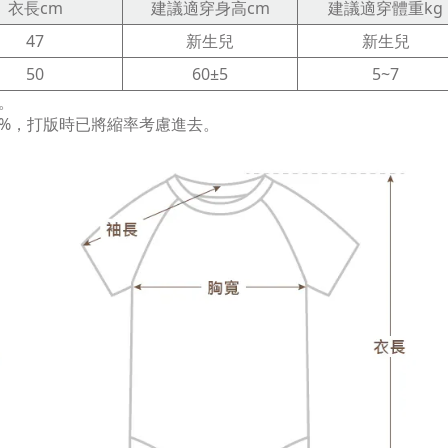
衣長cm
建議適穿身高cm
建議適穿體重kg
47
新生兒
新生兒
50
60±5
5~7
。
%，打版時已將縮率考慮進去。