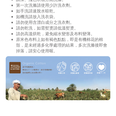
第一次洗滌請使用少許洗衣劑。
如手洗請速脫水晾乾。
如機洗請放入洗衣袋。
請勿使用含漂白成分之洗衣劑。
請勿乾洗，如需熨燙請低溫熨燙。
請勿高溫烘乾，避免縮水變形及布料變薄。
原米色布料上如有褐色點點，即是有機棉花的棉
殼，是未經過多化學處理的結果，多次洗滌後即會
掉落，請安心使用喔。