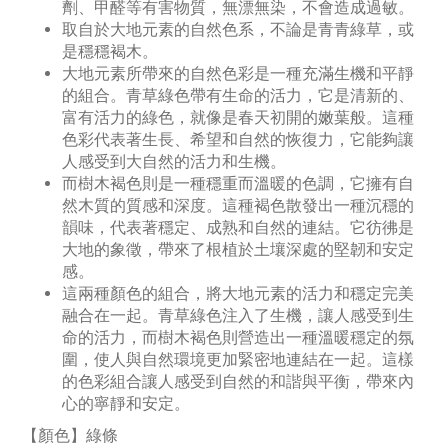
劑、甲醛等有害物質，無漂無染，不會造成過敏。
取自於大地元素的自然色系，不論是青青綠草，或
是穩穩褐木。
大地元素所帶來的自然色彩是一種充滿生機和平靜
的組合。青草綠色帶有生命的活力，它是清新的、
富有活力的綠色，就像是春天初開的嫩葉般。這種
色彩代表著生長、希望和自然的恢復力，它能夠讓
人感受到大自然的活力和生機。
而樹木褐色則是一種穩重而溫暖的色調，它擁有自
然木質的質感和深度。這種褐色散發出一種沉穩的
韻味，代表著穩定、成熟和自然的連結。它彷彿是
大地的象徵，帶來了根植於土壤深處的堅韌和安定
感。
這兩種顏色的組合，將大地元素的活力和穩定完美
融合在一起。青草綠色注入了生機，讓人感受到生
命的活力，而樹木褐色則營造出一種溫暖穩定的氛
圍，使人與自然環境更加緊密地連結在一起。這樣
的色彩組合讓人感受到自然的和諧與平衡，帶來內
心的寧靜和安定。
【顏色
】綠條