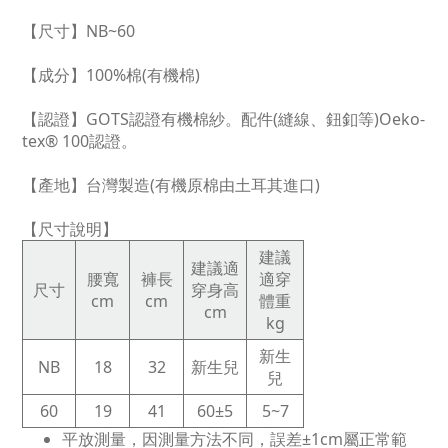
【尺寸】NB~60
【成分】100%棉(有機棉)
【認證】GOTS認證有機棉紗
。
配件(縫線、鈕釦等)Oeko-
tex® 100認證。
【產地】台灣製造(有機原棉由土耳其進口)
【尺寸說明
】
建議
建議適
腰寬
褲長
適穿
尺寸
穿身高
cm
cm
體重
cm
kg
新生
NB
18
32
新生兒
兒
60
19
41
60±5
5~7
平放測量，因測量方法不同，誤差±1cm屬正常範