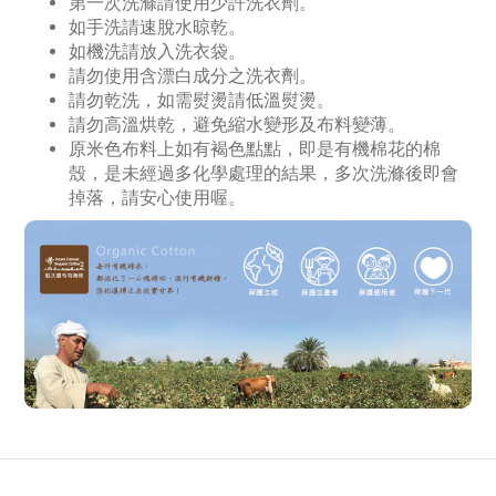
第一次洗滌請使用少許洗衣劑。
如手洗請速脫水晾乾。
如機洗請放入洗衣袋。
請勿使用含漂白成分之洗衣劑。
請勿乾洗，如需熨燙請低溫熨燙。
請勿高溫烘乾，避免縮水變形及布料變薄。
原米色布料上如有褐色點點，即是有機棉花的棉
殼，是未經過多化學處理的結果，多次洗滌後即會
掉落，請安心使用喔。