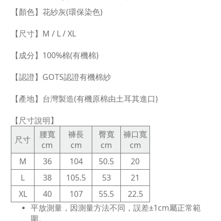
【顏色】花紗灰(環保染色)
【尺寸】M / L / XL
【成分】100%棉(有機棉)
【認證】GOTS認證有機棉紗
【產地】台灣製造(有機原棉由土耳其進口)
【尺寸說明】
腰寬
褲長
臀寬
褲口寬
尺寸
cm
cm
cm
cm
M
36
104
50.5
20
L
38
105.5
53
21
XL
40
107
55.5
22.5
平放測量，因測量方法不同，誤差±1cm屬正常範
圍。