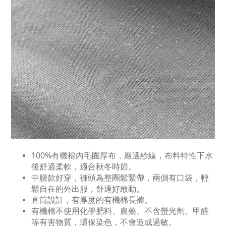
100%有機棉內毛圈厚布，嚴選紗線，布料特性下水
後舒適柔軟，適合秋冬時節。
中腰款好穿，褲頭為整圈鬆緊帶，兩側有口袋，輕
鬆自在的外出服，舒適好敢動。
直筒設計，有厚度的有機棉長褲。
有機棉不使用化學肥料、農藥、不含螢光劑、甲醛
等有害物質，環保染色，不會造成過敏。