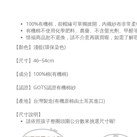
100%有機棉，前帽緣可單獨掀開，內襯紗布非常
有機棉不使用化學肥料、農藥、不含螢光劑、甲醛
惜福商品恕不退換，請不介意再購買喔，如需了解瑕
【顏色
】淺藍
(環保染色)
【尺寸】46~54cm
【成分】100%棉(有機棉)
【認證】GOTS認證有機棉紗
【產地】台灣製造(有機原棉由土耳其進口)
【尺寸說明】
請依照孩子整圈頭圍公分數來挑選尺寸喔!