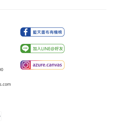
00
s.com