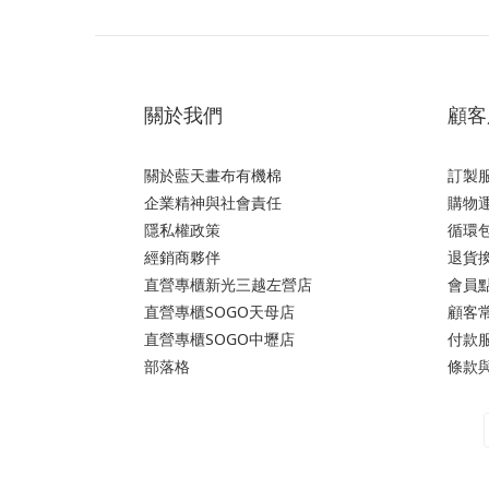
關於我們
顧客
關於藍天畫布有機棉
訂製
企業精神與社會責任
購物運
隱私權政策
循環
經銷商夥伴
退貨
直營專櫃新光三越左營店
會員
直營專櫃SOGO天母店
顧客
直營專櫃SOGO中壢店
付款
部落格
條款