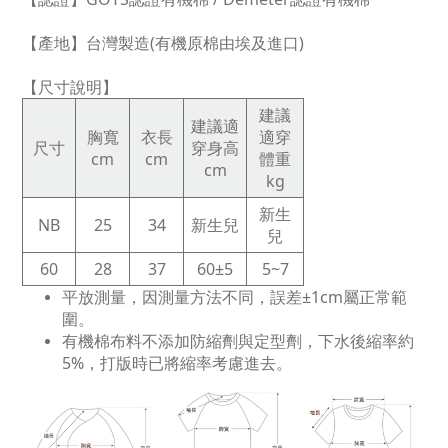
【產地】台灣製造(有機原棉由埃及進口)
【尺寸說明】
建議
建議適
胸寬
衣長
適穿
尺寸
穿身高
cm
cm
體重
cm
kg
新生
NB
25
34
新生兒
兒
60
28
37
60±5
5~7
平放測量，因測量方法不同，誤差±1cm屬正常範
圍。
有機棉布料不添加防縮劑與定型劑，下水後縮率約
5%，打版時已將縮率考慮進去。