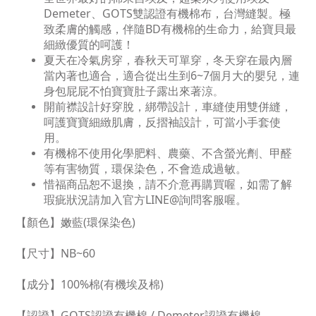
Demeter、GOTS雙認證有機棉布，台灣縫製。極
致柔膚的觸感，伴隨BD有機棉的生命力，給寶貝最
細緻優質的呵護！
夏天在冷氣房穿，春秋天可單穿，冬天穿在最內層
當內著也適合，適合從出生到6~7個月大的嬰兒，連
身包屁屁不怕寶寶肚子露出來著涼
。
開前襟設計好穿脫，綁帶設計，車縫使用雙併縫，
呵護寶寶細緻肌膚，反摺袖設計，可當小手套使
用。
有機棉不使用化學肥料、農藥、不含螢光劑、甲醛
等有害物質，環保染色，不會造成過敏。
惜福商品恕不退換，請不介意再購買喔，如需了解
瑕疵狀況請加入官方LINE@詢問客服喔。
【顏色】嫩藍(環保染色)
【尺寸】NB~60
【成分】100%棉(有機埃及棉)
【認證】GOTS認證有機棉 / Demeter認證有機棉